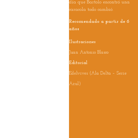
día que Bartolo encontró una
caracola todo cambió.
Recomendado a partir de 6
años
Ilustraciones
Juan Antonio Blasco
Editorial
Edelvives (Ala Delta – Serie
Azul)