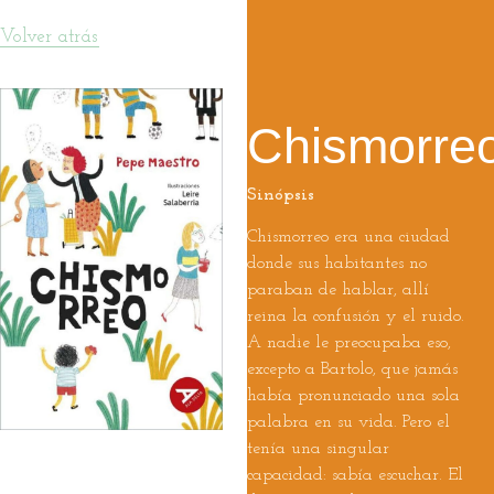
Volver atrás
Chismorre
Sinópsis
Chismorreo era una ciudad
donde sus habitantes no
paraban de hablar, allí
reina la confusión y el ruido.
A nadie le preocupaba eso,
excepto a Bartolo, que jamás
había pronunciado una sola
palabra en su vida. Pero el
tenía una singular
capacidad: sabía escuchar. El